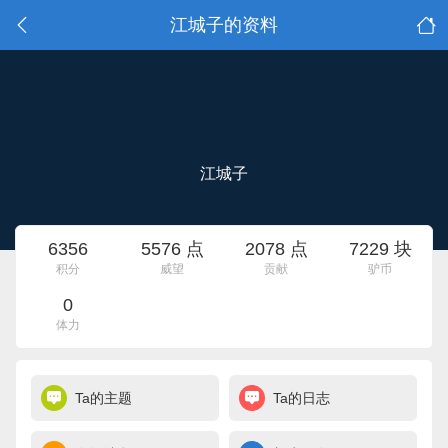
江城子的资料
江城子
6356
5576 点
2078 点
7229 块
积分
威望
贡献
驴币
0
体力
Ta的主题
Ta的日志