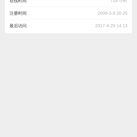
莫听穿林打叶声，何妨吟啸且徐行。 竹杖芒鞋轻胜马，谁怕？
在线时间
718 小时
一蓑烟雨任平生。
注册时间
2009-3-8 20:25
最后访问
2017-9-29 14:13