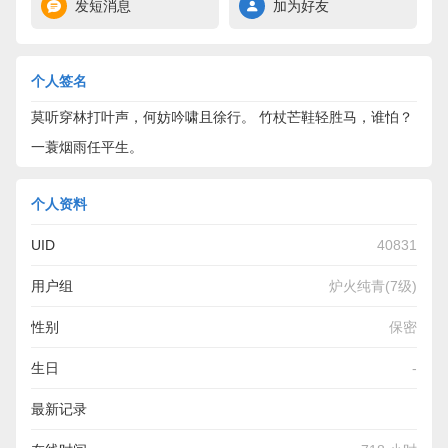
发短消息
加为好友
个人签名
莫听穿林打叶声，何妨吟啸且徐行。 竹杖芒鞋轻胜马，谁怕？
一蓑烟雨任平生。
个人资料
UID
40831
用户组
炉火纯青(7级)
性别
保密
生日
-
最新记录