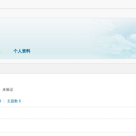
题
个人资料
未验证
3
|
主题数 6