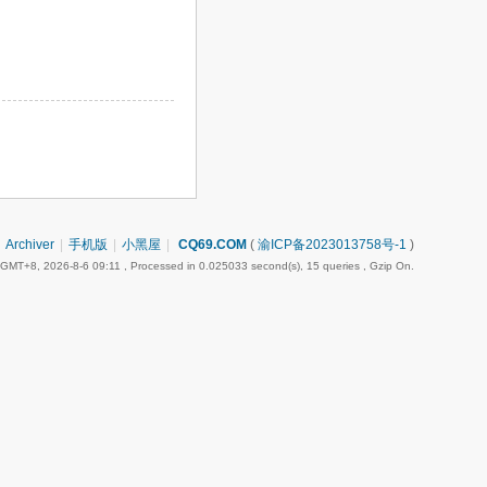
Archiver
|
手机版
|
小黑屋
|
CQ69.COM
(
渝ICP备2023013758号-1
)
GMT+8, 2026-8-6 09:11
, Processed in 0.025033 second(s), 15 queries , Gzip On.