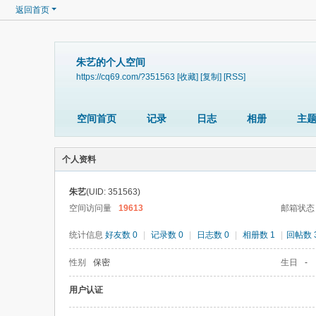
返回首页
朱艺的个人空间
https://cq69.com/?351563
[收藏]
[复制]
[RSS]
空间首页
记录
日志
相册
主
个人资料
朱艺
(UID: 351563)
空间访问量
19613
邮箱状态
统计信息
好友数 0
|
记录数 0
|
日志数 0
|
相册数 1
|
回帖数 
性别
保密
生日
-
用户认证