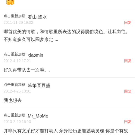
点击重新加载
看山.望水
2011-11-29 19:32
回复
哪首优美的情歌，和情歌里所表达的没得脱俗境色。让我向往。
不知道多久可以圆梦康定....
点击重新加载
xiaomin
2012-4-12 17:21
回复
好久再带队去一次嘛。。
点击重新加载
笨笨豆豆熊
2012-4-25 13:01
回复
我也想去
点击重新加载
Mr_MoMo
2013-2-20 16:13
回复
并非只有文采好才能打动人 亲身经历更能撼动灵魂 你是个有故