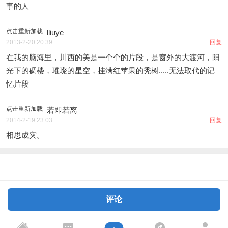
事的人
点击重新加载
lliuye
2013-2-20 20:39
回复
在我的脑海里，川西的美是一个个的片段，是窗外的大渡河，阳
光下的碉楼，璀璨的星空，挂满红苹果的秃树.....无法取代的记
忆片段
点击重新加载
若即若离
2014-2-19 23:03
回复
相思成灾。
评论