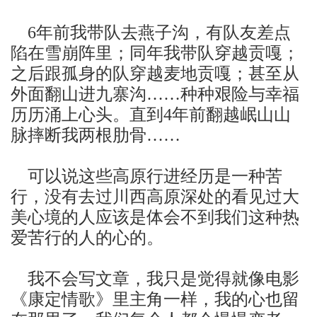
年前我带队去燕子沟，有队友差点
6
陷在雪崩阵里；同年我带队穿越贡嘎；
之后跟孤身的队穿越麦地贡嘎；甚至从
外面翻山进九寨沟
种种艰险与幸福
……
历历涌上心头。直到
年前翻越岷山山
4
脉摔断我两根肋骨
……
可以说这些高原行进经历是一种苦
行，没有去过川西高原深处的看见过大
美心境的人应该是体会不到我们这种热
爱苦行的人的心的。
我不会写文章，我只是觉得就像电影
《康定情歌》里主角一样，我的心也留