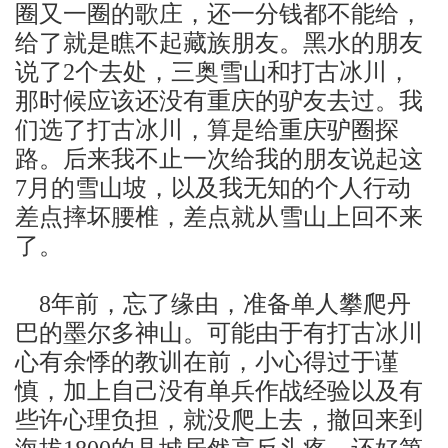
圈又一圈的歌庄，还一分钱都不能给，
给了就是瞧不起藏族朋友。黑水的朋友
说了
个去处，三奥雪山和打古冰川，
2
那时候应该还没有重庆的驴友去过。我
们选了打古冰川，算是给重庆驴圈探
路。后来我不止一次给我的朋友说起这
月的雪山坡，以及我无知的个人行动
7
差点摔坏腰椎，差点就从雪山上回不来
了。
年前，忘了缘由，准备单人攀爬丹
8
巴的墨尔多神山。可能由于有打古冰川
心有余悸的教训在前，小心
得
过于谨
慎，加上自己没有单兵作战经验
以及
有
些许心理负担，就没爬上去，撤回来到