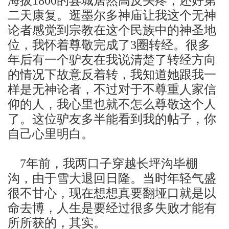
海拔
的县城居然高反头疼，还好第
1800
二天康复。逛墨尔多神庙让我这个无神
论者感觉到宗教在这个民族
中的
神圣地
位，我怀着尊敬完成了
圈转经。很多
3
年后有一个驴友在我说清楚了转经方向
的情况下故意反着转，我知道她跟我一
样是无神论者，不过对于不尊重人家信
仰的人，我心里也就不怎么尊敬这个人
了。这位驴友多半能看到我的帖子，你
自己心里明白。
年前，我两口子穿越长坪沟毕棚
7
沟，由于雪大退回日隆。当时年轻气盛
很不甘心，现在想想真要翻垭口就是以
命去博，人生是要经过很多失败才能有
所所获的，其实。